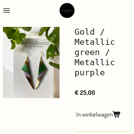
Ga
direct
naar
de
Gold /
hoofdinhoud
Metallic
green /
Metallic
purple
€ 25,00
In winkelwagen