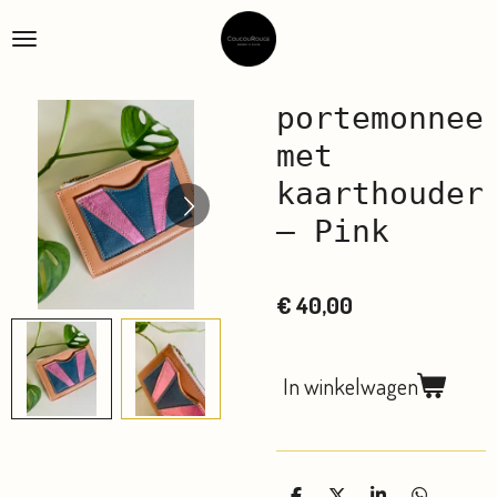
Ga
direct
naar
de
portemonnee
hoofdinhoud
met
kaarthouder
– Pink
€ 40,00
In winkelwagen