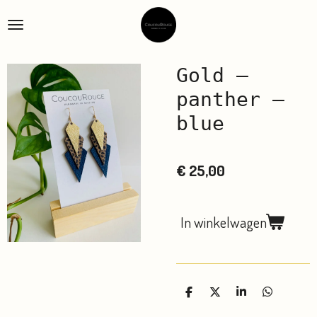
Ga
direct
naar
de
Gold –
hoofdinhoud
panther –
blue
€ 25,00
In winkelwagen
D
D
S
D
e
e
h
e