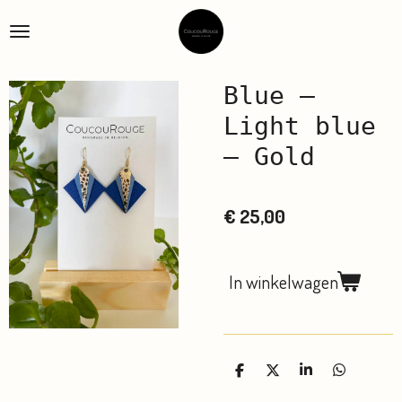
Ga
direct
naar
de
Blue –
hoofdinhoud
Light blue
– Gold
€ 25,00
In winkelwagen
D
D
S
D
e
e
h
e