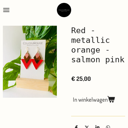
Ga
direct
naar
de
Red -
hoofdinhoud
metallic
orange -
salmon pink
€ 25,00
In winkelwagen