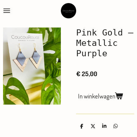
Ga
direct
naar
de
Pink Gold –
hoofdinhoud
Metallic
Purple
€ 25,00
In winkelwagen
D
D
S
D
e
e
h
e