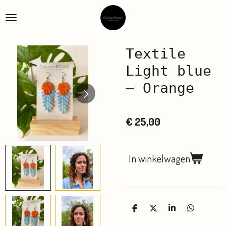
Ga
direct
naar
de
Textile
hoofdinhoud
Light blue
– Orange
€ 25,00
In winkelwagen
D
D
S
D
e
e
h
e