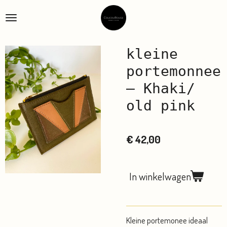
Ga
direct
naar
de
kleine
hoofdinhoud
portemonnee
– Khaki/
old pink
€ 42,00
In winkelwagen
Kleine portemonee ideaal