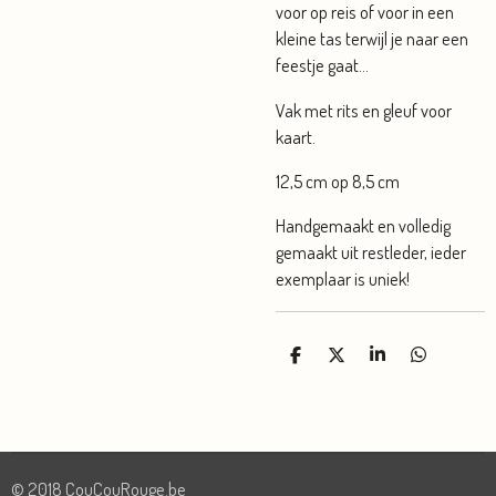
voor op reis of voor in een
kleine tas terwijl je naar een
feestje gaat...
Vak met rits en gleuf voor
kaart.
12,5 cm op 8,5 cm
Handgemaakt en volledig
gemaakt uit restleder, ieder
exemplaar is uniek!
D
D
S
D
e
e
h
e
l
e
a
l
e
l
r
e
n
e
n
© 2018 CouCouRouge.be