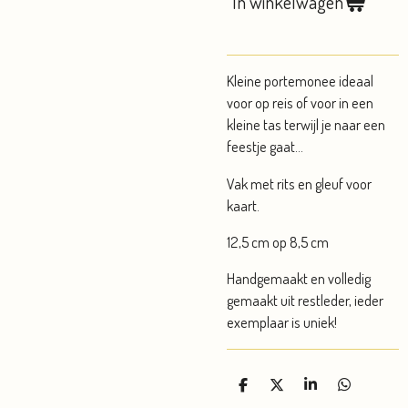
In winkelwagen
Kleine portemonee ideaal
voor op reis of voor in een
kleine tas terwijl je naar een
feestje gaat...
Vak met rits en gleuf voor
kaart.
12,5 cm op 8,5 cm
Handgemaakt en volledig
gemaakt uit restleder, ieder
exemplaar is uniek!
D
D
S
D
e
e
h
e