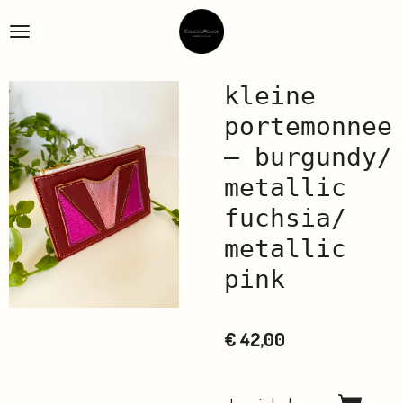
Ga
direct
naar
de
kleine
hoofdinhoud
portemonnee
– burgundy/
metallic
fuchsia/
metallic
pink
€ 42,00