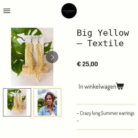
Ga
direct
naar
de
Big Yellow
hoofdinhoud
– Textile
€ 25,00
In winkelwagen
– Crazy long Summer earrings
–