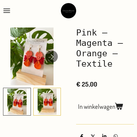
Ga
direct
naar
de
Pink –
hoofdinhoud
Magenta –
Orange –
Textile
€ 25,00
In winkelwagen